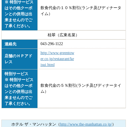
※ 特別サービス
飲食代金の１０％割引(ランチ及びディナータ
はその他クーポ
イム）
ンとの併用は出
来ませんのでご
了承ください。
桂翠（広東名菜）
043-296-1122
連絡先
http://www.greentow
店舗のＨＰアド
er.co.jp/restaurant/ke
レス
isui.html
特別サービス
※ 特別サービス
飲食代金の５％割引(ランチ及びディナータイ
はその他クーポ
ム）
ンとの併用は出
来ませんのでご
了承ください。
ホテル ザ・マンハッタン（
http://www.the-manhattan.co.jp/
）