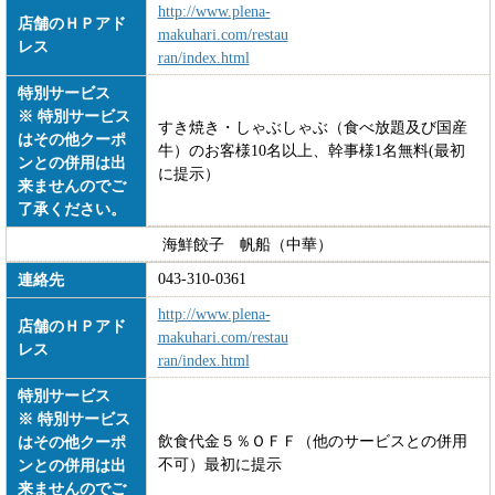
http://www.plena-
店舗のＨＰアド
makuhari.com/restau
レス
ran/index.html
特別サービス
※ 特別サービス
すき焼き・しゃぶしゃぶ（食べ放題及び国産
はその他クーポ
牛）のお客様10名以上、幹事様1名無料(最初
ンとの併用は出
に提示）
来ませんのでご
了承ください。
海鮮餃子 帆船（中華）
043-310-0361
連絡先
http://www.plena-
店舗のＨＰアド
makuhari.com/restau
レス
ran/index.html
特別サービス
※ 特別サービス
飲食代金５％ＯＦＦ（他のサービスとの併用
はその他クーポ
不可）最初に提示
ンとの併用は出
来ませんのでご