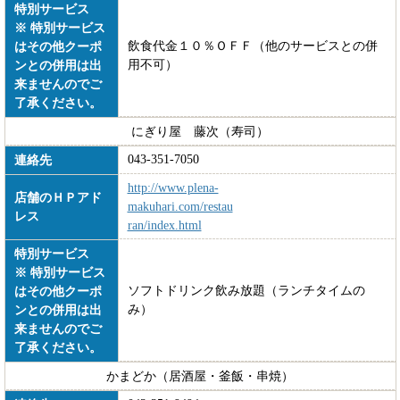
特別サービス
※ 特別サービス
飲食代金１０％ＯＦＦ（他のサービスとの併
はその他クーポ
用不可）
ンとの併用は出
来ませんのでご
了承ください。
にぎり屋 藤次（寿司）
043-351-7050
連絡先
http://www.plena-
店舗のＨＰアド
makuhari.com/restau
レス
ran/index.html
特別サービス
※ 特別サービス
ソフトドリンク飲み放題（ランチタイムの
はその他クーポ
み）
ンとの併用は出
来ませんのでご
了承ください。
かまどか（居酒屋・釜飯・串焼）