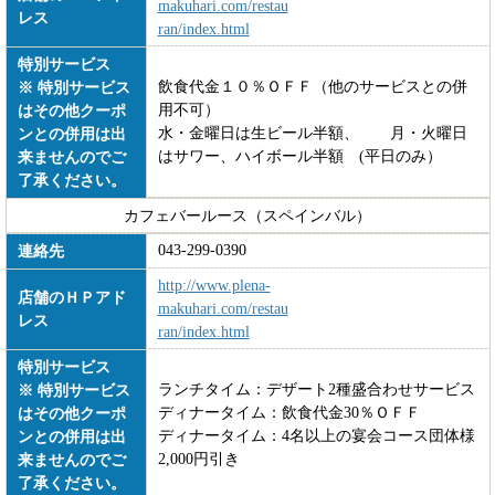
makuhari.com/restau
レス
ran/index.html
特別サービス
飲食代金１０％ＯＦＦ（他のサービスとの併
※ 特別サービス
用不可）
はその他クーポ
水・金曜日は生ビール半額、 月・火曜日
ンとの併用は出
はサワー、ハイボール半額 (平日のみ）
来ませんのでご
了承ください。
カフェバールース（スペインバル）
043-299-0390
連絡先
http://www.plena-
店舗のＨＰアド
makuhari.com/restau
レス
ran/index.html
特別サービス
ランチタイム：デザート2種盛合わせサービス
※ 特別サービス
ディナータイム：飲食代金30％ＯＦＦ
はその他クーポ
ディナータイム：4名以上の宴会コース団体様
ンとの併用は出
2,000円引き
来ませんのでご
了承ください。