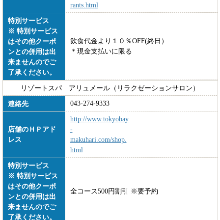
rants.html
特別サービス
※ 特別サービス
飲食代金より１０％OFF(終日）
はその他クーポ
＊現金支払いに限る
ンとの併用は出
来ませんのでご
了承ください。
リゾートスパ アリュメール（リラクゼーションサロン）
043-274-9333
連絡先
http://www.tokyobay
店舗のＨＰアド
-
レス
makuhari.com/shop.
html
特別サービス
※ 特別サービス
はその他クーポ
全コース500円割引 ※要予約
ンとの併用は出
来ませんのでご
了承ください。