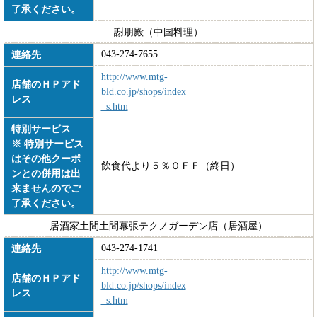
了承ください。
謝朋殿（中国料理）
043-274-7655
連絡先
http://www.mtg-
店舗のＨＰアド
bld.co.jp/shops/index
レス
_s.htm
特別サービス
※ 特別サービス
はその他クーポ
飲食代より５％ＯＦＦ（終日）
ンとの併用は出
来ませんのでご
了承ください。
居酒家土間土間幕張テクノガーデン店（居酒屋）
043-274-1741
連絡先
http://www.mtg-
店舗のＨＰアド
bld.co.jp/shops/index
レス
_s.htm