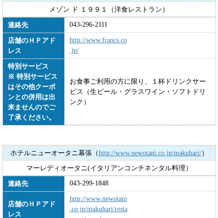
メゾン ド １９９１（洋食レストラン）
043-296-2111
連絡先
http://www.francs.co
店舗のＨＰアド
.jp/
レス
特別サービス
※ 特別サービス
お食事ご利用の方に限り、１杯ドリンクサー
はその他クーポ
ビス（生ビール・グラスワイン・ソフトドリ
ンとの併用は出
ンク）
来ませんのでご
了承ください。
ホテルニューオータニ幕張（
http://www.newotani.co.jp/makuhari/
）
マーレディオータニ(イタリアンコンチネンタル料理）
043-299-1848
連絡先
http://www.newotani
店舗のＨＰアド
.co.jp/makuhari/resta
レス