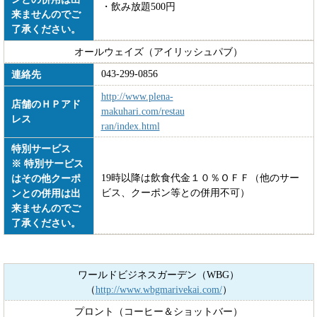
・飲み放題500円
来ませんのでご
了承ください。
オールウェイズ（アイリッシュパブ）
043-299-0856
連絡先
http://www.plena-
店舗のＨＰアド
makuhari.com/restau
レス
ran/index.html
特別サービス
※ 特別サービス
19時以降は飲食代金１０％ＯＦＦ（他のサー
はその他クーポ
ビス、クーポン等との併用不可）
ンとの併用は出
来ませんのでご
了承ください。
ワールドビジネスガーデン（WBG）
（
http://www.wbgmarivekai.com/
）
プロント（コーヒー＆ショットバー）