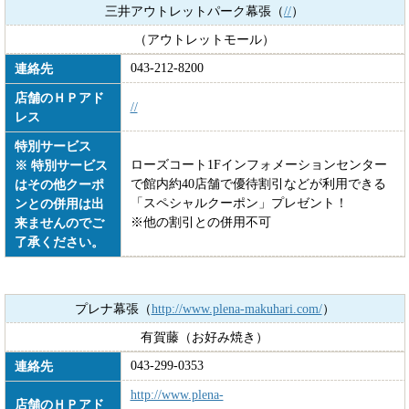
三井アウトレットパーク幕張（
//
）
（アウトレットモール）
043-212-8200
連絡先
店舗のＨＰアド
//
レス
特別サービス
ローズコート1Fインフォメーションセンター
※ 特別サービス
で館内約40店舗で優待割引などが利用できる
はその他クーポ
「スペシャルクーポン」プレゼント！
ンとの併用は出
※他の割引との併用不可
来ませんのでご
了承ください。
プレナ幕張（
http://www.plena-makuhari.com/
）
有賀藤（お好み焼き）
043-299-0353
連絡先
http://www.plena-
店舗のＨＰアド