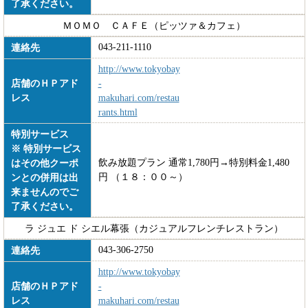
了承ください。
ＭＯＭＯ ＣＡＦＥ（ピッツァ＆カフェ）
043-211-1110
連絡先
http://www.tokyobay
店舗のＨＰアド
-
レス
makuhari.com/restau
rants.html
特別サービス
※ 特別サービス
飲み放題プラン 通常1,780円→特別料金1,480
はその他クーポ
円 （１８：００～）
ンとの併用は出
来ませんのでご
了承ください。
ラ ジュエ ド シエル幕張（カジュアルフレンチレストラン）
043-306-2750
連絡先
http://www.tokyobay
店舗のＨＰアド
-
レス
makuhari.com/restau