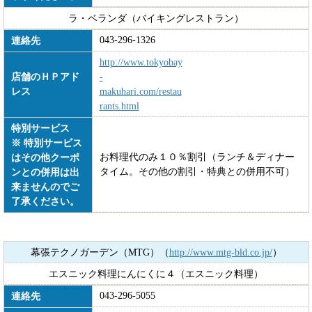
ラ・ベランダ（バイキングレストラン）
043-296-1326
連絡先
http://www.tokyobay
店舗のＨＰアド
-
レス
makuhari.com/restau
rants.html
特別サービス
※ 特別サービス
お料理代のみ１０％割引（ランチ＆ディナー
はその他クーポ
タイム。その他の割引・特典との併用不可）
ンとの併用は出
来ませんのでご
了承ください。
幕張テクノガーデン（MTG）（
http://www.mtg-bld.co.jp/
）
エスニック料理にんにくに４（エスニック料理）
043-296-5055
連絡先