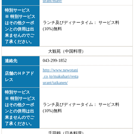
urant/mare/
特別サービス
※ 特別サービス
ランチ及びディナータイム： サービス料
はその他クーポ
(10%)無料
ンとの併用は出
来ませんのでご
了承ください。
大観苑（中国料理）
043-299-1852
連絡先
http://www.newotani
店舗のＨＰアド
.co.jp/makuhari/resta
レス
urant/taikanen/
特別サービス
※ 特別サービス
ランチ及びディナータイム： サービス料
はその他クーポ
(10%)無料
ンとの併用は出
来ませんのでご
了承ください。
千羽鶴（日本料理）