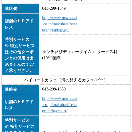
043-299-1849
連絡先
http://www.newotani
店舗のＨＰアド
.co.jp/makuhari/resta
レス
urant/senbazuru/
特別サービス
※ 特別サービス
ランチ及びディナータイム： サービス料
はその他クーポ
(10%)無料
ンとの併用は出
来ませんのでご
了承ください。
ベイコートカフェ（海の見えるカフェ/バー）
043-299-1850
連絡先
http://www.newotani
店舗のＨＰアド
.co.jp/makuhari/resta
レス
urant/baycourt/
特別サービス
※ 特別サービス