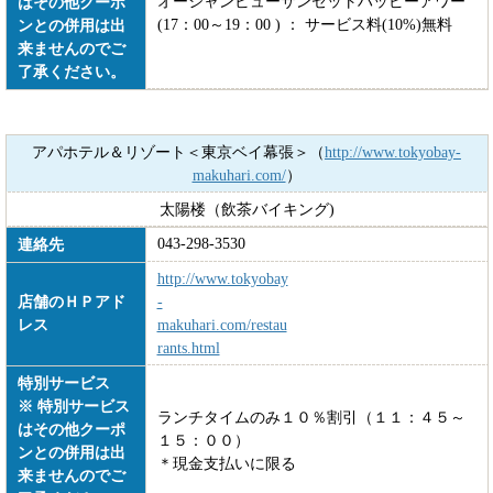
オーシャンビューサンセットハッピーアワー
はその他クーポ
(17：00～19：00 ) ： サービス料(10%)無料
ンとの併用は出
来ませんのでご
了承ください。
アパホテル＆リゾート＜東京ベイ幕張＞（
http://www.tokyobay-
makuhari.com/
）
太陽楼（飲茶バイキング)
043-298-3530
連絡先
http://www.tokyobay
店舗のＨＰアド
-
レス
makuhari.com/restau
rants.html
特別サービス
※ 特別サービス
ランチタイムのみ１０％割引（１１：４５～
はその他クーポ
１５：００）
ンとの併用は出
＊現金支払いに限る
来ませんのでご