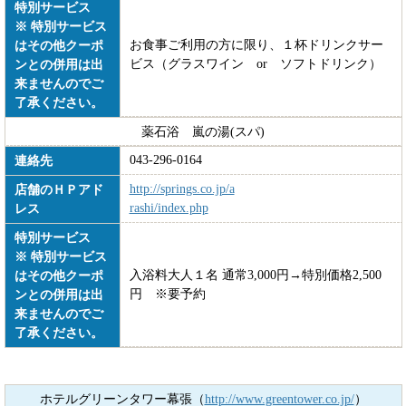
特別サービス
※ 特別サービス
お食事ご利用の方に限り、１杯ドリンクサー
はその他クーポ
ビス（グラスワイン or ソフトドリンク）
ンとの併用は出
来ませんのでご
了承ください。
薬石浴 嵐の湯(スパ)
043-296-0164
連絡先
http://springs.co.jp/a
店舗のＨＰアド
rashi/index.php
レス
特別サービス
※ 特別サービス
入浴料大人１名 通常3,000円→特別価格2,500
はその他クーポ
円 ※要予約
ンとの併用は出
来ませんのでご
了承ください。
ホテルグリーンタワー幕張（
http://www.greentower.co.jp/
）