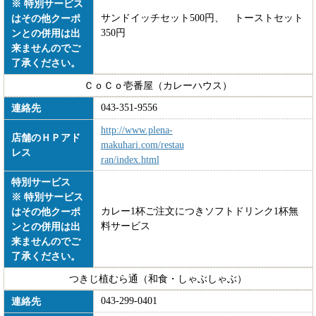
※ 特別サービス
サンドイッチセット500円、 トーストセット
はその他クーポ
350円
ンとの併用は出
来ませんのでご
了承ください。
ＣｏＣｏ壱番屋（カレーハウス）
043-351-9556
連絡先
http://www.plena-
店舗のＨＰアド
makuhari.com/restau
レス
ran/index.html
特別サービス
※ 特別サービス
カレー1杯ご注文につきソフトドリンク1杯無
はその他クーポ
料サービス
ンとの併用は出
来ませんのでご
了承ください。
つきじ植むら通（和食・しゃぶしゃぶ）
043-299-0401
連絡先