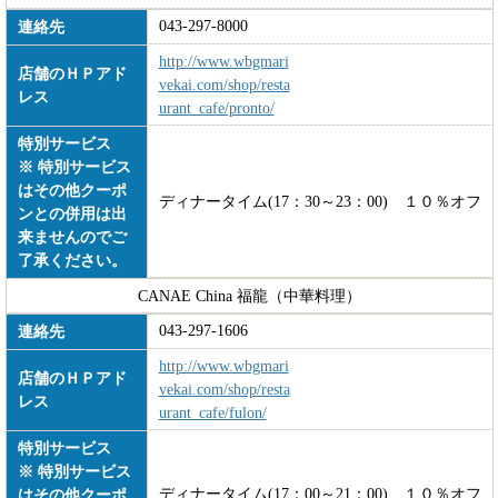
043-297-8000
連絡先
http://www.wbgmari
店舗のＨＰアド
vekai.com/shop/resta
レス
urant_cafe/pronto/
特別サービス
※ 特別サービス
はその他クーポ
ディナータイム(17：30～23：00) １０％オフ
ンとの併用は出
来ませんのでご
了承ください。
CANAE China 福龍（中華料理）
043-297-1606
連絡先
http://www.wbgmari
店舗のＨＰアド
vekai.com/shop/resta
レス
urant_cafe/fulon/
特別サービス
※ 特別サービス
ディナータイム(17：00～21：00) １０％オフ
はその他クーポ