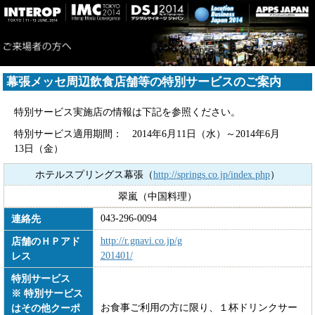
幕張メッセ周辺飲食店舗等の特別サービスのご案内
特別サービス実施店の情報は下記を参照ください。
特別サービス適用期間： 2014年6月11日（水）～2014年6月
13日（金）
ホテルスプリングス幕張（
http://springs.co.jp/index.php
）
翠嵐（中国料理）
043-296-0094
連絡先
http://r.gnavi.co.jp/g
店舗のＨＰアド
201401/
レス
特別サービス
※ 特別サービス
お食事ご利用の方に限り、１杯ドリンクサー
はその他クーポ