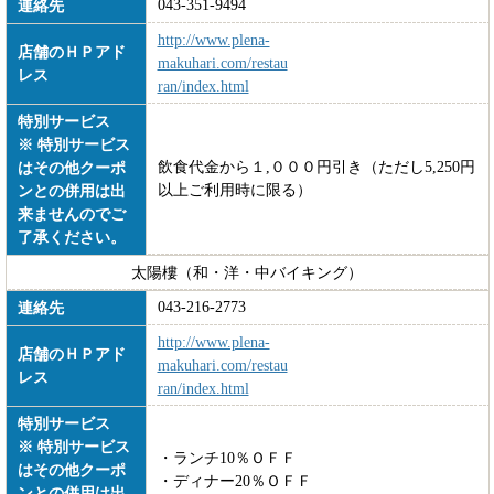
043-351-9494
連絡先
http://www.plena-
店舗のＨＰアド
makuhari.com/restau
レス
ran/index.html
特別サービス
※ 特別サービス
飲食代金から１,０００円引き（ただし5,250円
はその他クーポ
以上ご利用時に限る）
ンとの併用は出
来ませんのでご
了承ください。
太陽樓（和・洋・中バイキング）
043-216-2773
連絡先
http://www.plena-
店舗のＨＰアド
makuhari.com/restau
レス
ran/index.html
特別サービス
※ 特別サービス
・ランチ10％ＯＦＦ
はその他クーポ
・ディナー20％ＯＦＦ
ンとの併用は出