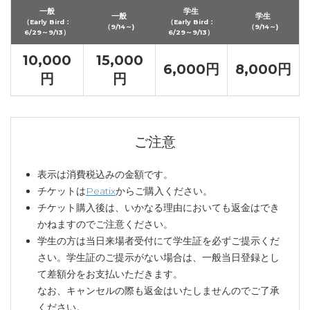
一般
学生
一般
学生
（Early Bird：
（Early Bird：
（9/14～)
（9/14～)
6/29～9/13）
6/29～9/13）
10,000
15,000
6,000円
8,000円
円
円
ご注意
表示は消費税込みの金額です。
チケットは
Peatix
からご購入ください。
チケット購入後は、いかなる理由においても返金はでき
かねますのでご注意ください。
学生の方は当日来場者受付にて学生証を必ずご提示くだ
さい。学生証のご提示がない場合は、一般当日登録とし
て差額分をお支払いただきます。
なお、キャンセルの際も返金はいたしませんのでご了承
ください。