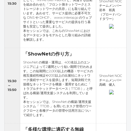
として、 NVMe over Fabrics と、関連する技術
ShowNet NOC
15:30
を組み合わせた「フロント側ネットワークとス
チームメンバー
トレージネットワークの共存」にも取り組んで
岩本 裕真
います。あわせて、サービス提供に必要不可欠
（ブロードバン
な DNS や DHCP 、 www.interop.jp のウェブ
ドタワー）
サイトといった重要なサービスの提供を行う基
盤も安定して提供しました。
本セッションでは、これらのShowNet におけ
るデータセンタをモデルとした取り組みの詳細
を解説します。
「ShowNetの作り方」
ShowNet の構築・運用は、400名以上のエン
ジニアによって2週間という短い期間で行われま
す。この短期間に2,000以上の機器・サービスの
相互接続性検証や200以上の出展社にネットワ
ShowNet NOC
ーク接続サービスを提供します。短期決戦で大
チームメンバー
15:30
規模なネットワークを構築・運用するために「
高嶋 健人
～
トラブルチケットデータベース ( TTDB ) 」と呼
15:50
ばれる構築/運用支援システムを利用していま
す。
本セッションでは、ShowNet の構築/運用支援
システム「 TTDB 」を用いたタスク管理のワー
クフローと各種データの管理や活用方法につい
て紹介します。
「多様な環境に適応する無線