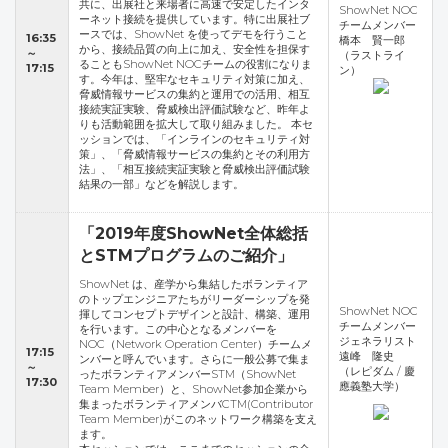
共に、出展社と来場者に高速で安定したインタ
ShowNet NOC
ーネット接続を提供しています。特に出展社ブ
チームメンバー
ースでは、ShowNet を使ってデモを行うこと
16:35
橋本 賢一郎
から、接続品質の向上に加え、安全性を担保す
～
（ラストライ
ることもShowNet NOCチームの役割になりま
17:15
ン）
す。今年は、堅牢なセキュリティ対策に加え、
脅威情報サービスの集約と運用での活用、相互
接続実証実験、脅威検出評価試験など、昨年よ
りも活動範囲を拡大して取り組みました。 本セ
ッションでは、「インラインのセキュリティ対
策」、「脅威情報サービスの集約とその利用方
法」、「相互接続実証実験と脅威検出評価試験
結果の一部」などを解説します。
「2019年度ShowNet全体総括
とSTMプログラムのご紹介」
ShowNet は、産学から集結したボランティア
のトップエンジニアたちがリーダーシップを発
ShowNet NOC
揮してコンセプトデザインと設計、構築、運用
チームメンバー
を行います。この中心となるメンバーを
ジェネラリスト
NOC（Network Operation Center）チームメ
17:15
遠峰 隆史
ンバーと呼んでいます。さらに一般公募で集ま
～
（レピダム / 慶
ったボランティアメンバーSTM（ShowNet
17:30
應義塾大学）
Team Member）と、ShowNet参加企業から
集まったボランティアメンバCTM(Contributor
Team Member)がこのネットワーク構築を支え
ます。