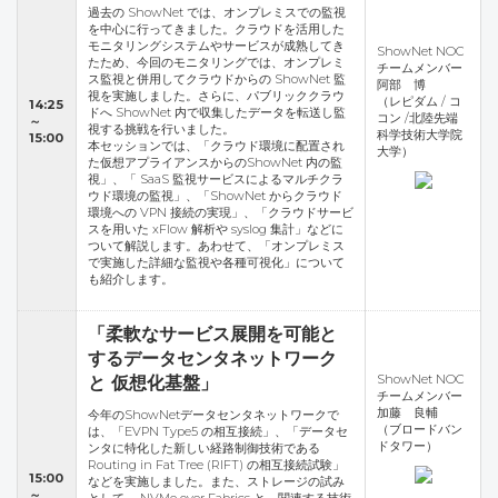
過去の ShowNet では、オンプレミスでの監視
を中心に行ってきました。クラウドを活用した
モニタリングシステムやサービスが成熟してき
ShowNet NOC
たため、今回のモニタリングでは、オンプレミ
チームメンバー
ス監視と併用してクラウドからの ShowNet 監
阿部 博
視を実施しました。さらに、パブリッククラウ
（レピダム / コ
14:25
ドへ ShowNet 内で収集したデータを転送し監
コン /北陸先端
～
視する挑戦を行いました。
科学技術大学院
15:00
本セッションでは、「クラウド環境に配置され
大学）
た仮想アプライアンスからのShowNet 内の監
視」、「 SaaS 監視サービスによるマルチクラ
ウド環境の監視」、「ShowNet からクラウド
環境への VPN 接続の実現」、「クラウドサービ
スを用いた xFlow 解析や syslog 集計」などに
ついて解説します。あわせて、「オンプレミス
で実施した詳細な監視や各種可視化」について
も紹介します。
「柔軟なサービス展開を可能と
するデータセンタネットワーク
ShowNet NOC
と 仮想化基盤」
チームメンバー
加藤 良輔
今年のShowNetデータセンタネットワークで
（ブロードバン
は、「EVPN Type5 の相互接続」、「データセ
ドタワー）
ンタに特化した新しい経路制御技術である
Routing in Fat Tree (RIFT) の相互接続試験」
15:00
などを実施しました。また、ストレージの試み
～