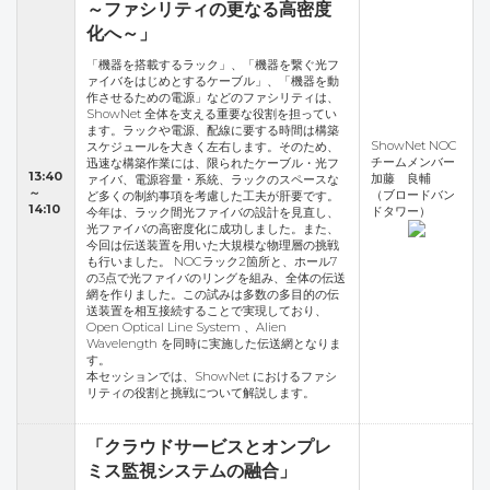
～ファシリティの更なる高密度
化へ～」
「機器を搭載するラック」、「機器を繋ぐ光フ
ァイバをはじめとするケーブル」、「機器を動
作させるための電源」などのファシリティは、
ShowNet 全体を支える重要な役割を担ってい
ます。ラックや電源、配線に要する時間は構築
ShowNet NOC
スケジュールを大きく左右します。そのため、
チームメンバー
迅速な構築作業には、限られたケーブル・光フ
13:40
加藤 良輔
ァイバ、電源容量・系統、ラックのスペースな
～
（ブロードバン
ど多くの制約事項を考慮した工夫が肝要です。
14:10
ドタワー）
今年は、ラック間光ファイバの設計を見直し、
光ファイバの高密度化に成功しました。また、
今回は伝送装置を用いた大規模な物理層の挑戦
も行いました。 NOCラック2箇所と、ホール7
の3点で光ファイバのリングを組み、全体の伝送
網を作りました。この試みは多数の多目的の伝
送装置を相互接続することで実現しており、
Open Optical Line System 、Alien
Wavelength を同時に実施した伝送網となりま
す。
本セッションでは、ShowNet におけるファシ
リティの役割と挑戦について解説します。
「クラウドサービスとオンプレ
ミス監視システムの融合」