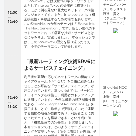
ShowNet NOC
「ShowNet 」とは次世代のネットワークモデ
チームメンバー
ルとしてInterop Tokyo の会場内に構築され
ジェネラリスト
る、ほかに例を見ない巨大なネットワーク構築
12:30
渡邊 貴之
プロジェクトです。また、Interoperability（相
～
（ジュニパーネ
互接続性）を検証するための場でもあります。
12:40
ットワークス）
このShowNet の今年のテーマは「 Evolve into
The Next Generation 」です。新しい世代のネ
ットワークにおいて必要な技術・サービスとは
なにかを考え、実践しました。 本セッションで
は、このShowNet の歴史を振り返ったうえ
で、今年のテーマについて紹介します。
「最新ルーティング技術SRv6に
よるサービスチェイニング」
利用者の要望に応じてネットワークの機能（フ
ァイアウォール, NAT など）を自由に組み合わ
せることが可能な「サービスチェイニング」が
ShowNet NOC
注目されています。ShowNet では、サービス
チームメンバー
チェイニングを構築し、利用者のトラフィック
上野 幸杜
12:40
に適用しています。 今年は最新の経路制御技術
(NTTコミュニケ
～
である「SRv6 (Segment Routing IPv6 )」を
ーションズ）
13:20
採用することで、昨年まで実現していた「連接
する機能の順番が自由であり、利用者ごとに異
なったチェインを構築できる」という点に加
え、「機能単位での冗長性」 も実現しました。
本セッションでは、どのようにサービスチェイ
ニングを実現したか、SRv6 に着目した理由、そ