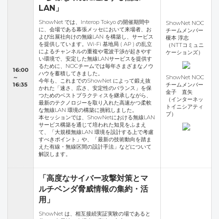
LAN」
ShowNet では、Interop Tokyo の開催期間中
ShowNet NOC
に、会場である幕張メッセにおいて来場者、お
チームメンバー
よび出展社向けの無線LAN を構築し、サービス
榎本 淳志
を提供しています。Wi-Fi 基地局 ( AP ) の乱立
（NTTコミュニ
によるチャンネルの重複や電波干渉が起きやす
ケーションズ）
い環境で、安定した無線LANサービスを提供す
るために、NOCチームでは毎年さまざまなノウ
16:00
ハウを蓄積してきました。
～
ShowNet NOC
今年も、これまでのShowNet によって鍛え抜
16:35
チームメンバー
かれた「速さ、広さ、安定性のバランス」を保
金子 直矢
つためのベストプラクティスを継承しながら、
（インターネッ
最新のテクノロジーを取り入れた高速かつ柔軟
トイニシアティ
な無線LAN 環境の構築に挑戦しました。
ブ）
本セッションでは、ShowNetにおける無線LAN
サービス構築を通じて培われた知見をふまえ
て、「大規模無線LAN 環境を設計する上で考慮
すべきポイント」や、「最新の技術動向を踏ま
えた有線・無線区間の設計手法」などについて
解説します。
「高度なサイバー攻撃対策とマ
ルチベンダ脅威情報の集約・活
用」
ShowNet は、相互接続実証実験の場であると