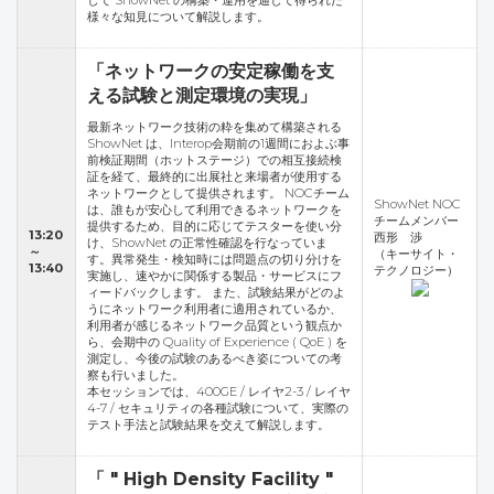
して ShowNet の構築・運用を通して得られた
様々な知見について解説します。
「ネットワークの安定稼働を支
える試験と測定環境の実現」
最新ネットワーク技術の粋を集めて構築される
ShowNet は、Interop会期前の1週間におよぶ事
前検証期間（ホットステージ）での相互接続検
証を経て、最終的に出展社と来場者が使用する
ネットワークとして提供されます。 NOCチーム
ShowNet NOC
は、誰もが安心して利用できるネットワークを
チームメンバー
提供するため、目的に応じてテスターを使い分
13:20
西形 渉
け、ShowNet の正常性確認を行なっていま
～
（キーサイト・
す。異常発生・検知時には問題点の切り分けを
13:40
テクノロジー）
実施し、速やかに関係する製品・サービスにフ
ィードバックします。 また、試験結果がどのよ
うにネットワーク利用者に適用されているか、
利用者が感じるネットワーク品質という観点か
ら、会期中の Quality of Experience ( QoE ) を
測定し、今後の試験のあるべき姿についての考
察も行いました。
本セッションでは、400GE / レイヤ2-3 / レイヤ
4-7 / セキュリティの各種試験について、実際の
テスト手法と試験結果を交えて解説します。
「 " High Density Facility "